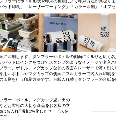
ンブラーはボトル形状や印刷の種類により印刷方法が異なりま
パッド印刷
」「
レーザーマーキング
」「
カラー印刷
」「
オフセ
面に印刷します。タンブラーやボトルの側面にグルりと広く名
いパッドにインクをつけてスタンプのようなイメージで名入れ
ブラー、ボトル、マグカップなどの表面をレーザーで薄く削り
を用いボトルやマグカップの側面にフルカラーで名入れ印刷を
の印刷を行う印刷方法です。台紙入れ替えタンブラーの台紙を
ブラー、ボトル、マグカップ思い出の
などお客様の大切な商品をお客様の立
Goは名入れ印刷に特化したサービスを