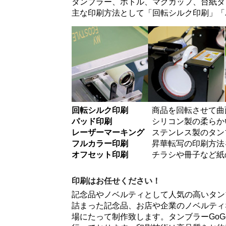
タンブラー、ボトル、マグカップ、台紙タ
主な印刷方法として「
回転シルク印刷
」「
回転シルク印刷
商品を回転させて曲
パッド印刷
シリコン製の柔らか
レーザーマーキング
ステンレス製のタン
フルカラー印刷
昇華転写の印刷方法
オフセット印刷
チラシや冊子など紙
印刷はお任せください！
記念品やノベルティとして人気の高いタン
詰まった記念品、お店や企業のノベルティ
場にたって制作致します。タンブラーGo