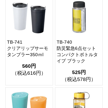
TB-741
TB-740
クリアリップサーモ
防災緊急6点セット
タンブラー350ｍl
コンパクトボトルタ
イプ ブラック
560円
525円
（税込616円）
（税込578円）