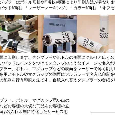
ンブラーはボトル形状や印刷の種類により印刷方法が異なりま
パッド印刷
」「
レーザーマーキング
」「
カラー印刷
」「
オフセ
面に印刷します。タンブラーやボトルの側面にグルりと広く名
いパッドにインクをつけてスタンプのようなイメージで名入れ
ブラー、ボトル、マグカップなどの表面をレーザーで薄く削り
を用いボトルやマグカップの側面にフルカラーで名入れ印刷を
の印刷を行う印刷方法です。台紙入れ替えタンブラーの台紙を
ブラー、ボトル、マグカップ思い出の
などお客様の大切な商品をお客様の立
Goは名入れ印刷に特化したサービスを