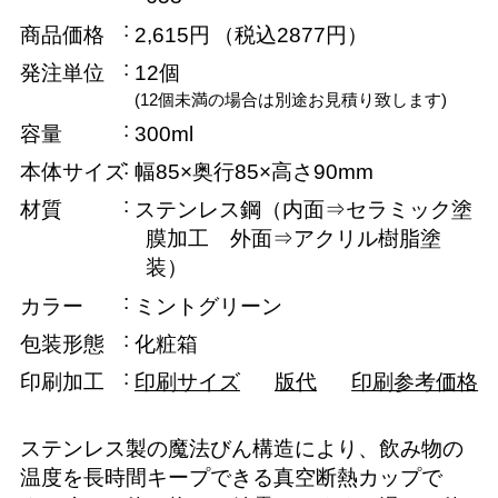
商品価格
2,615円
（税込2877円）
発注単位
12個
(12個未満の場合は別途お見積り致します)
容量
300ml
本体サイズ
幅85×奥行85×高さ90mm
材質
ステンレス鋼（内面⇒セラミック塗
膜加工 外面⇒アクリル樹脂塗
装）
カラー
ミントグリーン
包装形態
化粧箱
印刷加工
印刷サイズ
版代
印刷参考価格
ステンレス製の魔法びん構造により、飲み物の
温度を長時間キープできる真空断熱カップで