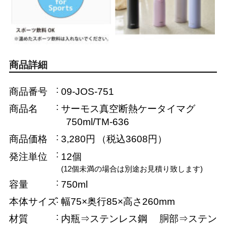
商品詳細
商品番号
09-JOS-751
商品名
サーモス真空断熱ケータイマグ
750ml/TM-636
商品価格
3,280円
（税込3608円）
発注単位
12個
(12個未満の場合は別途お見積り致します)
容量
750ml
本体サイズ
幅75×奥行85×高さ260mm
材質
内瓶⇒ステンレス鋼 胴部⇒ステン