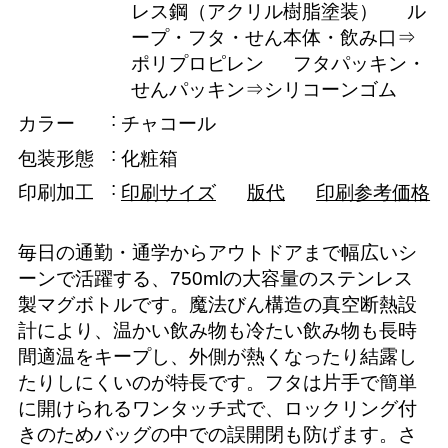
レス鋼（アクリル樹脂塗装） ル
ープ・フタ・せん本体・飲み口⇒
ポリプロピレン フタパッキン・
せんパッキン⇒シリコーンゴム
カラー
チャコール
包装形態
化粧箱
印刷加工
印刷サイズ
版代
印刷参考価格
毎日の通勤・通学からアウトドアまで幅広いシ
ーンで活躍する、750mlの大容量のステンレス
製マグボトルです。魔法びん構造の真空断熱設
計により、温かい飲み物も冷たい飲み物も長時
間適温をキープし、外側が熱くなったり結露し
たりしにくいのが特長です。フタは片手で簡単
に開けられるワンタッチ式で、ロックリング付
きのためバッグの中での誤開閉も防げます。さ