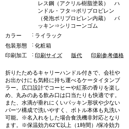
レス鋼（アクリル樹脂塗装） ハ
ンドル・フタ⇒ポリプロピレン
（発泡ポリプロピレン内蔵） パ
ッキン⇒シリコーンゴム
カラー
ライラック
包装形態
化粧箱
印刷加工
印刷サイズ
版代
印刷参考価格
折りたためるキャリーハンドル付きで、会社や
お出かけにも気軽に持ち運べるケータイタンブ
ラー。広口設計でコーヒーや紅茶の香りを楽し
め、丸みのある飲み口は口当たりも快適です。
また、水滴が垂れにくいパッキン形状や少ない
パーツ構成で洗いやすく、ボトル本体も丸洗い
可能。※名入れをした場合食洗機非対応となり
ます。※保温効力62℃以上（1時間）/保冷効力