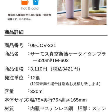
商品詳細
商品番号
09-JOV-321
商品名
サーモス真空断熱ケータイタンブラ
ー320ml/TM-602
商品価格
3,110円
（税込3421円）
発注単位
12個
(12個未満の場合は別途お見積り致します)
容量
320ml
本体サイズ
幅75×奥行75×高さ165mm
材質
内瓶⇒ステンレス鋼 胴部：ステン