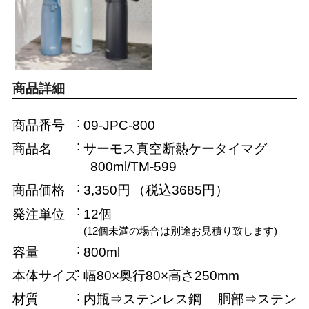
商品詳細
商品番号
09-JPC-800
商品名
サーモス真空断熱ケータイマグ
800ml/TM-599
商品価格
3,350円
（税込3685円）
発注単位
12個
(12個未満の場合は別途お見積り致します)
容量
800ml
本体サイズ
幅80×奥行80×高さ250mm
材質
内瓶⇒ステンレス鋼 胴部⇒ステン