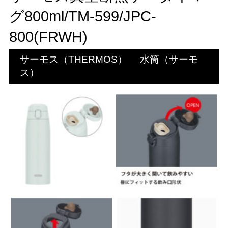
グ800ml/TM-599/JPC-
800(FRWH)
サーモス（THERMOS）
水筒（サーモ
ス）