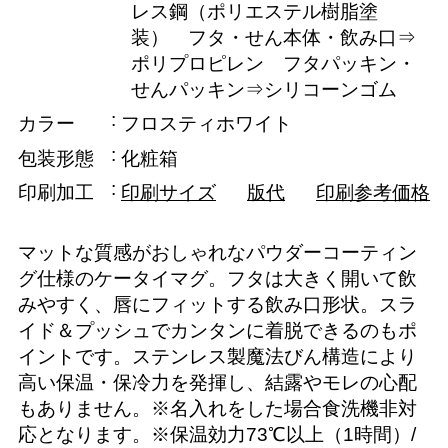
レス鋼（ポリエステル樹脂塗
装） フタ・せん本体・飲み口⇒
ポリプロピレン フタパッキン・
せんパッキン⇒シリコーンゴム
カラー
フロスティホワイト
包装形態
化粧箱
印刷加工
印刷サイズ
版代
印刷参考価格
マットな質感がおしゃれなパウダーコーティン
グ仕様のケータイマグ。フタは大きく開いて飲
みやすく、唇にフィットする飲み口形状。スラ
イド＆プッシュでカンタンに着脱できるのもポ
イントです。ステンレス製魔法びん構造により
高い保温・保冷力を発揮し、結露やモレの心配
もありません。※名入れをした場合食洗機非対
応となります。※保温効力73℃以上（1時間）/