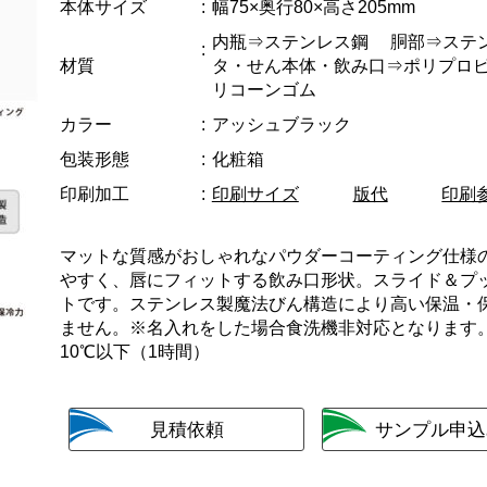
本体サイズ
幅75×奥行80×高さ205mm
内瓶⇒ステンレス鋼 胴部⇒ステ
材質
タ・せん本体・飲み口⇒ポリプロ
リコーンゴム
カラー
アッシュブラック
包装形態
化粧箱
印刷加工
印刷サイズ
版代
印刷
マットな質感がおしゃれなパウダーコーティング仕様
やすく、唇にフィットする飲み口形状。スライド＆プ
トです。ステンレス製魔法びん構造により高い保温・
ません。※名入れをした場合食洗機非対応となります。
10℃以下（1時間）