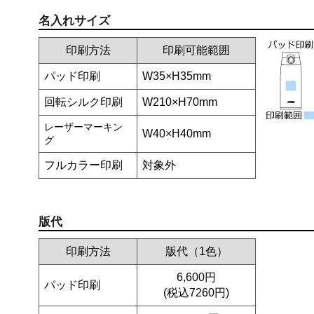
名入れサイズ
印刷方法
印刷可能範囲
パッド印刷
W35×H35mm
回転シルク印刷
W210×H70mm
レーザーマーキン
W40×H40mm
グ
フルカラー印刷
対象外
版代
印刷方法
版代（1色）
6,600円
パッド印刷
(税込7260円)