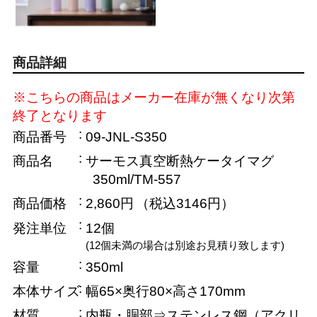
商品詳細
※こちらの商品はメーカー在庫が無くなり次第
終了となります
商品番号
09-JNL-S350
商品名
サーモス真空断熱ケータイマグ
350ml/TM-557
商品価格
2,860円
（税込3146円）
発注単位
12個
(12個未満の場合は別途お見積り致します)
容量
350ml
本体サイズ
幅65×奥行80×高さ170mm
材質
内瓶・胴部⇒ステンレス鋼（アクリ