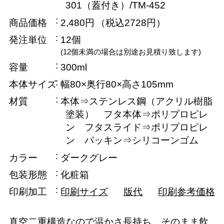
301（蓋付き）/TM-452
商品価格
2,480円
（税込2728円）
発注単位
12個
(12個未満の場合は別途お見積り致します)
容量
300ml
本体サイズ
幅80×奥行80×高さ105mm
材質
本体⇒ステンレス鋼（アクリル樹脂
塗装） フタ本体⇒ポリプロピレ
ン フタスライド⇒ポリプロピレ
ン パッキン⇒シリコーンゴム
カラー
ダークグレー
包装形態
化粧箱
印刷加工
印刷サイズ
版代
印刷参考価格
真空二重構造なので温かさ長持ち。そのまま飲