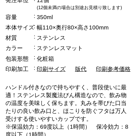
発注単位
12個
(12個未満の場合は別途お見積り致します)
容量
350ml
本体サイズ
幅110×奥行80×高さ100mm
材質
ステンレス
カラー
ステンレスマット
包装形態
化粧箱
印刷加工
印刷サイズ
版代
印刷参考価格
ハンドル付きなので持ちやすく、普段使いに最
適！ステンレス製魔法びん構造なので、飲み物
の温度を美味しく保ちます。丸みを帯びた口当
たりの良い飲み口と、ほこりを防ぐフタは万人
受けする使いやすいカップです。
※保温効力：69度以上（1時間） 保冷効力：8
度以下（1時間）