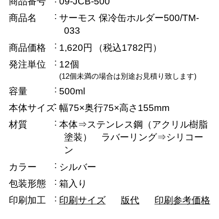
商品番号
09-JCB-500
商品名
サーモス 保冷缶ホルダー500/TM-
033
商品価格
1,620円
（税込1782円）
発注単位
12個
(12個未満の場合は別途お見積り致します)
容量
500ml
本体サイズ
幅75×奥行75×高さ155mm
材質
本体⇒ステンレス鋼（アクリル樹脂
塗装） ラバーリング⇒シリコー
ン
カラー
シルバー
包装形態
箱入り
印刷加工
印刷サイズ
版代
印刷参考価格