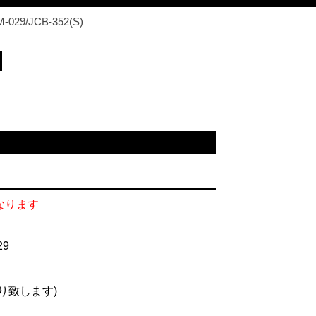
9/JCB-352(S)
なります
29
り致します)