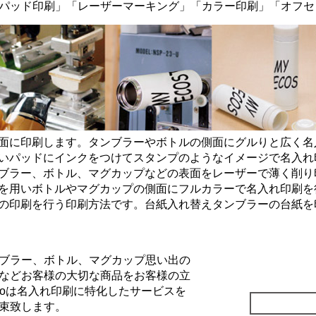
パッド印刷
」「
レーザーマーキング
」「
カラー印刷
」「
オフセ
面に印刷します。タンブラーやボトルの側面にグルりと広く名
いパッドにインクをつけてスタンプのようなイメージで名入れ
ブラー、ボトル、マグカップなどの表面をレーザーで薄く削り
を用いボトルやマグカップの側面にフルカラーで名入れ印刷を
の印刷を行う印刷方法です。台紙入れ替えタンブラーの台紙を
ブラー、ボトル、マグカップ思い出の
などお客様の大切な商品をお客様の立
Goは名入れ印刷に特化したサービスを
束致します。