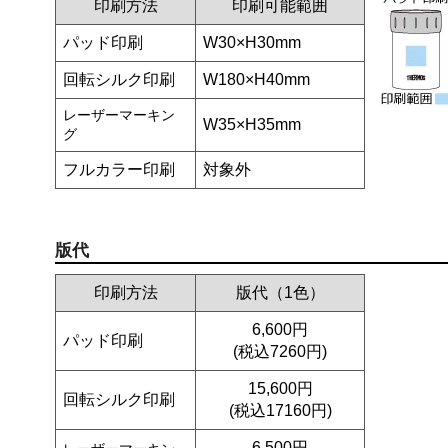
印刷方法
印刷可能範囲
パッド印刷
W30×H30mm
回転シルク印刷
W180×H40mm
レーザーマーキン
W35×H35mm
グ
フルカラー印刷
対象外
版代
印刷方法
版代（1色）
6,600円
パッド印刷
(税込7260円)
15,600円
回転シルク印刷
(税込17160円)
6,500円