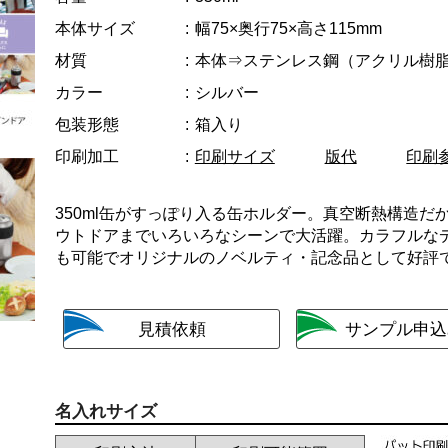
本体サイズ
幅75×奥行75×高さ115mm
材質
本体⇒ステンレス鋼（アクリル樹
カラー
シルバー
包装形態
箱入り
印刷加工
印刷サイズ
版代
印刷
350ml缶がすっぽり入る缶ホルダー。真空断熱構造
ウトドアまでいろいろなシーンで大活躍。カラフルなデ
も可能でオリジナルのノベルティ・記念品として好評
名入れサイズ