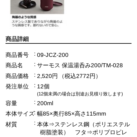
商品詳細
商品番号
09-JCZ-200
商品名
サーモス 保温湯呑み200/TM-028
商品価格
2,520円
（税込2772円）
発注単位
12個
(12個未満の場合は別途お見積り致します)
容量
200ml
本体サイズ
幅85×奥行85×高さ115mm
材質
本体⇒ステンレス鋼（ポリエステル
樹脂塗装） フタ⇒ポリプロピレ