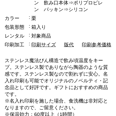
ン 飲み口本体⇒ポリプロピレ
ン パッキン⇒シリコン
カラー
栗
包装形態
箱入り
レンタル
対象商品
印刷加工
印刷サイズ
版代
印刷参考価格
ステンレス魔法びん構造で飲み頃温度をキー
プ。ステンレス製でありながら陶器のような質
感です。ステンレス製なので割れずに安心。名
入れ印刷も可能でオリジナルのノベルティ・記
念品として好評です。ギフトにおすすめの商品
です。
※名入れ印刷を施した場合、食洗機は非対応と
なりますので、ご留意ください。
※保温効力：60度以上（1時間）