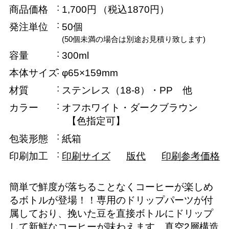
商品価格
1,700円
（税込1870円）
発注単位
50個
(50個未満の場合は別途お見積り致します)
容量
300ml
本体サイズ
φ65×159mm
材質
ステンレス（18-8）・PP 他
カラー
オフホワイト・ダークブラウン
【色指定可】
包装形態
紙箱
印刷加工
印刷サイズ
版代
印刷参考価格
簡単で鮮度が落ちることなくコーヒーが楽しめ
るボトルが登場！！専用のドリップパーツが付
属しており、挽いた豆を直接ボトルにドリップ
して新鮮なコーヒーが味わえます。真空2層構造