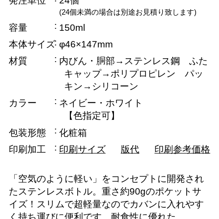
発注単位
24個
(24個未満の場合は別途お見積り致します)
容量
150ml
本体サイズ
φ46×147mm
材質
内びん・胴部→ステンレス鋼 ふた
キャップ→ポリプロピレン パッ
キン→シリコーン
カラー
ネイビー・ホワイト
【色指定可】
包装形態
化粧箱
印刷加工
印刷サイズ
版代
印刷参考価格
「空気のように軽い」をコンセプトに開発され
たステンレスボトル。重さ約90gのポケットサ
イズ！スリムで超軽量なのでカバンに入れやす
く持ち運びに便利です。耐食性に優れた