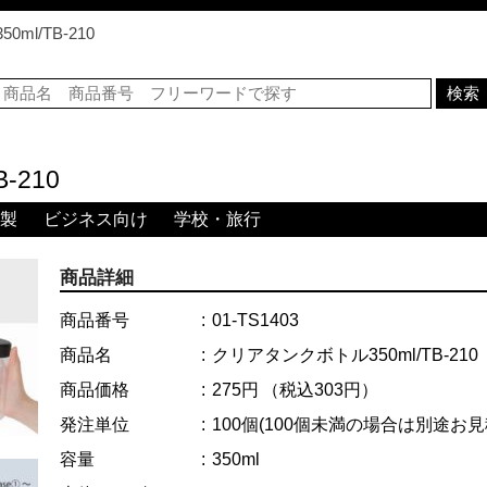
ml/TB-210
-210
製
ビジネス向け
学校・旅行
商品詳細
商品番号
01-TS1403
商品名
クリアタンクボトル350ml/TB-210
商品価格
275円
（税込303円）
発注単位
100個
(100個未満の場合は別途お
容量
350ml