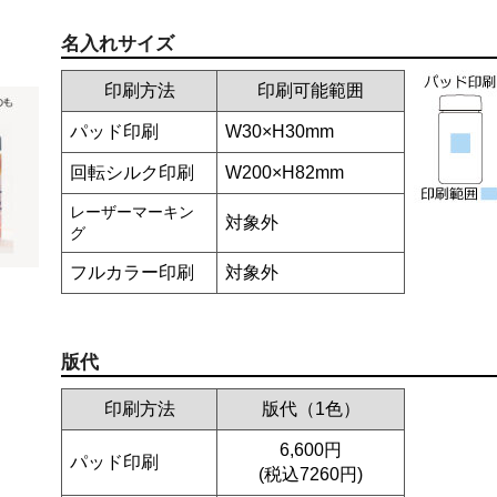
名入れサイズ
印刷方法
印刷可能範囲
パッド印刷
W30×H30mm
回転シルク印刷
W200×H82mm
レーザーマーキン
対象外
グ
フルカラー印刷
対象外
版代
印刷方法
版代（1色）
6,600円
パッド印刷
(税込7260円)