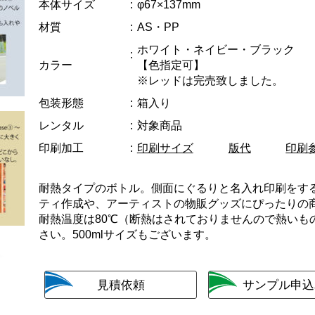
本体サイズ
φ67×137mm
材質
AS・PP
ホワイト・ネイビー・ブラック
カラー
【色指定可】
※レッドは完売致しました。
包装形態
箱入り
レンタル
対象商品
印刷加工
印刷サイズ
版代
印刷
耐熱タイプのボトル。側面にぐるりと名入れ印刷をす
ティ作成や、アーティストの物販グッズにぴったりの
耐熱温度は80℃（断熱はされておりませんので熱いも
さい。500mlサイズもございます。