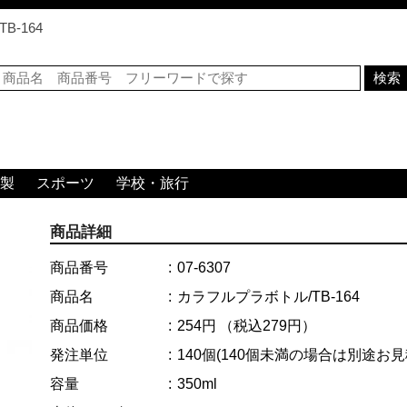
B-164
製
スポーツ
学校・旅行
商品詳細
商品番号
07-6307
商品名
カラフルプラボトル/TB-164
商品価格
254円
（税込279円）
発注単位
140個
(140個未満の場合は別途お
容量
350ml