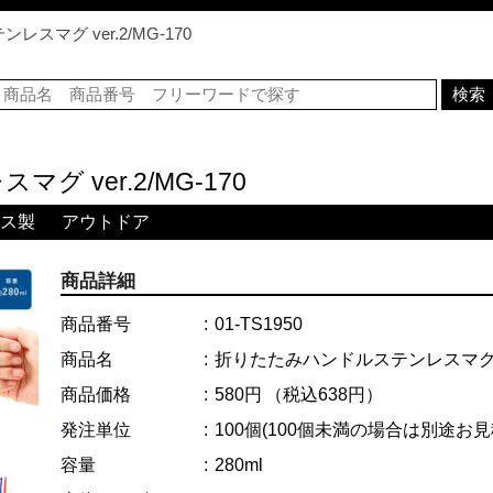
スマグ ver.2/MG-170
 ver.2/MG-170
ス製
アウトドア
商品詳細
商品番号
01-TS1950
商品名
折りたたみハンドルステンレスマグ ver
商品価格
580円
（税込638円）
発注単位
100個
(100個未満の場合は別途お
容量
280ml