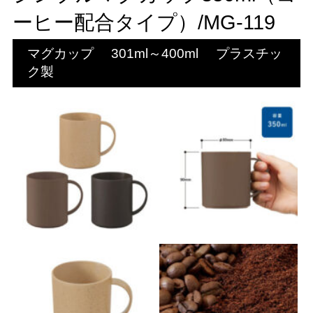
ーヒー配合タイプ）/MG-119
マグカップ
301ml～400ml
プラスチッ
ク製