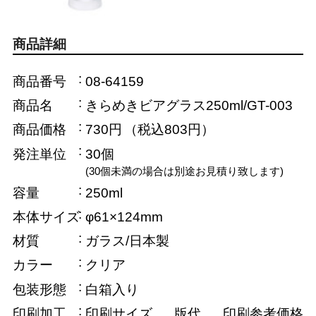
商品詳細
商品番号
08-64159
商品名
きらめきビアグラス250ml/GT-003
商品価格
730円
（税込803円）
発注単位
30個
(30個未満の場合は別途お見積り致します)
容量
250ml
本体サイズ
φ61×124mm
材質
ガラス/日本製
カラー
クリア
包装形態
白箱入り
印刷加工
印刷サイズ
版代
印刷参考価格