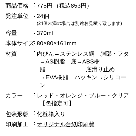
商品価格
775円
（税込853円）
発注単位
24個
(24個未満の場合は別途お見積り致します)
容量
370ml
本体サイズ
80×80×161mm
材質
内びん→ステンレス鋼 胴部・フタ
→AS樹脂 底→ABS樹
脂 底滑り止め
→EVA樹脂 パッキン→シリコー
ン
カラー
レッド・オレンジ・ブルー・クリア
【色指定可】
包装形態
化粧箱入り
印刷加工
オリジナル台紙印刷費