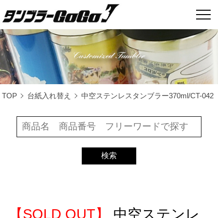
TOP
台紙入れ替え
中空ステンレスタンブラー370ml/CT-042
【SOLD OUT】
中空ステンレ