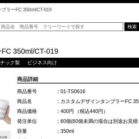
FC 350ml/CT-019
50ml/CT-019
チック製
ビジネス向け
商品詳細
商品番号
01-TS0616
商品名
カスタムデザインタンブラーFC 350ml
商品価格
400円
（税込440円）
発注単位
60個
(60個未満の場合は別途お見積
容量
350ml