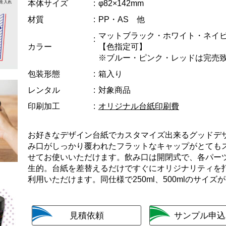
本体サイズ
φ82×142mm
材質
PP・AS 他
マットブラック・ホワイト・ネイ
カラー
【色指定可】
※ブルー・ピンク・レッドは完売
包装形態
箱入り
レンタル
対象商品
印刷加工
オリジナル台紙印刷費
お好きなデザイン台紙でカスタマイズ出来るグッドデ
み口がしっかり覆われたフラットなキャップがとても
せてお使いいただけます。飲み口は開閉式で、各パー
生的。台紙を差替えるだけですぐにオリジナリティを
利用いただけます。同仕様で250ml、500mlのサイズ