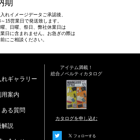
納期
名入れイメージデータご承認後、
3～15営業日で発送致します。
土曜、日曜、祭日、弊社休業日は
営業日に含まれません。お急ぎの際は
事前にご相談ください。
アイテム満載！
総合ノベルティカタログ
入れギャラリー
利用案内
くある質問
カタログを申し込む
語解説