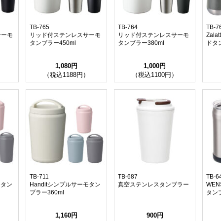
TB-765
TB-764
TB-7
サーモ
リッド付ステンレスサーモ
リッド付ステンレスサーモ
Zal
タンブラー450ml
タンブラー380ml
ドタ
1,080円
1,000円
）
（税込1188円）
（税込1100円）
TB-711
TB-687
TB-6
モタン
Handitシンプルサーモタン
真空ステンレスタンブラー
WEN
ブラー360ml
タンブ
1,160円
900円