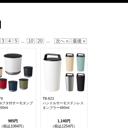
3
4
5
...
10
20
...
次へ »
最後 »
78
TB-823
attoフタ付サーモタンブ
ハンドルサーモステンレス
00ml
タンブラー460ml
985円
1,140円
（税込1084円）
（税込1254円）