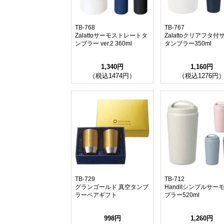
TB-768
TB-767
Zalattoサーモストレートタ
Zalattoクリアフタ付
ンブラー ver.2 360ml
タンブラー350ml
1,340円
1,160円
（税込1474円）
（税込1276円
TB-729
TB-712
グランゴールド 真空タンブ
Handitシンプルサー
ラーペアギフト
ブラー520ml
998円
1,260円