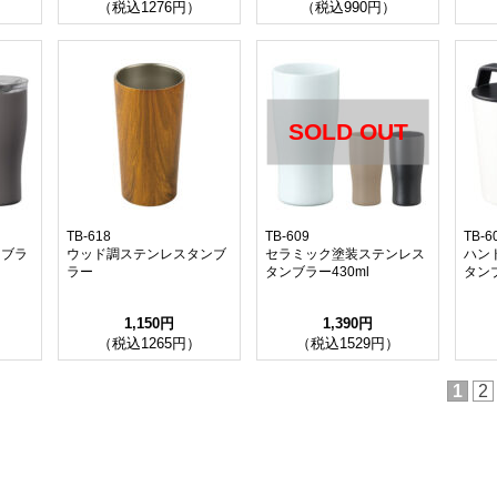
）
（税込1276円）
（税込990円）
SOLD OUT
TB-618
TB-609
TB-6
ンブラ
ウッド調ステンレスタンブ
セラミック塗装ステンレス
ハン
ラー
タンブラー430ml
タンブ
1,150円
1,390円
）
（税込1265円）
（税込1529円）
1
2