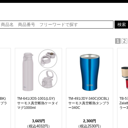
1
2
BK)
TM-641/JOS-1001(LGY)
TM-491/JDY-340C(OCBL)
TB-5
ンブラ
サーモス真空断熱ケータイ
サーモス真空断熱タンブラ
Zal
マグ1000ml
ー340C
ラー3
3,665円
2,300円
）
（税込4032円）
（税込2530円）