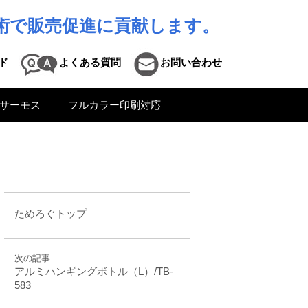
術で販売促進に貢献します。
ド
よくある質問
お問い合わせ
サーモス
フルカラー印刷対応
ためろぐトップ
次の記事
アルミハンギングボトル（L）/TB-
583